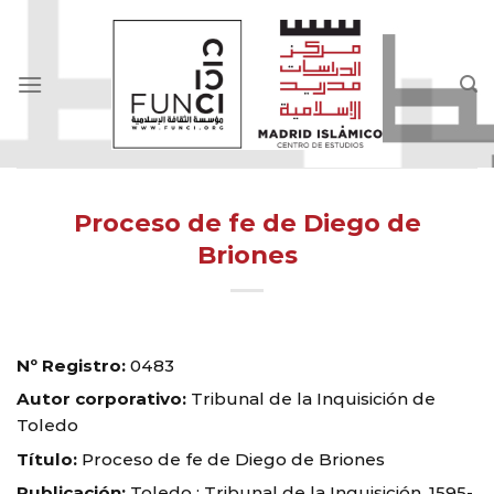
Skip
to
content
Proceso de fe de Diego de
Briones
Nº Registro:
0483
Autor corporativo:
Tribunal de la Inquisición de
Toledo
Título:
Proceso de fe de Diego de Briones
Publicación:
Toledo : Tribunal de la Inquisición, 1595-