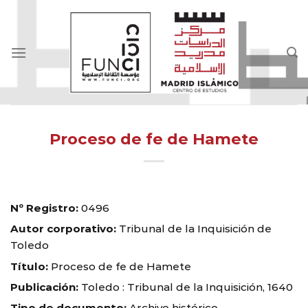
Skip
to
content
Proceso de fe de Hamete
Nº Registro:
0496
Autor corporativo:
Tribunal de la Inquisición de
Toledo
Título:
Proceso de fe de Hamete
Publicación:
Toledo : Tribunal de la Inquisición, 1640
Tipo de documento:
Archivo histórico