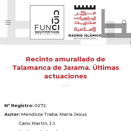
Skip
to
content
Recinto amurallado de
Talamanca de Jarama. Últimas
actuaciones
Nº Registro:
0272
Autor:
Mendoza Traba, María Jesus
Cano Martín, J.J.