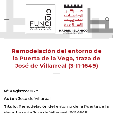
Skip
to
content
Remodelación del entorno de
la Puerta de la Vega, traza de
José de Villarreal (3-11-1649)
Nº Registro:
0679
Autor:
José de Villareal
Título:
Remodelación del entorno de la Puerta de la
Vega, traza de José de Villarreal (3-11-1649)