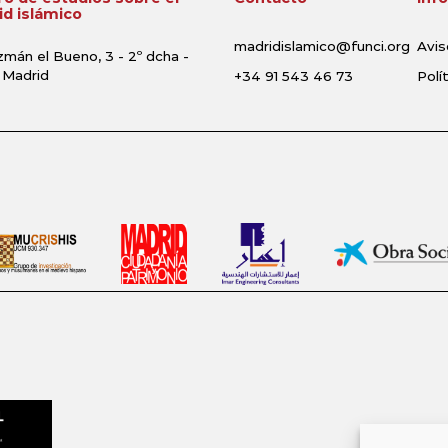
d islámico
madridislamico@funci.org
Avis
zmán el Bueno, 3 - 2º dcha -
 Madrid
+34 91 543 46 73
Polí