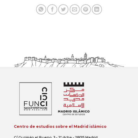
Centro de estudios sobre el Madrid islámico
C/ Guzmán el Bueno, 3 - 2º dcha - 28015 Madrid