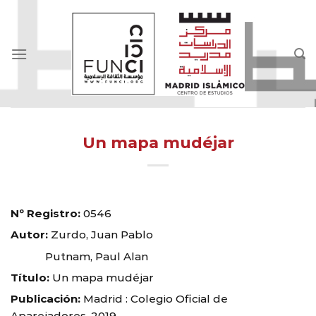
Skip
to
content
Un mapa mudéjar
Nº Registro:
0546
Autor:
Zurdo, Juan Pablo
Putnam, Paul Alan
Título:
Un mapa mudéjar
Publicación:
Madrid : Colegio Oficial de
Aparejadores, 2019