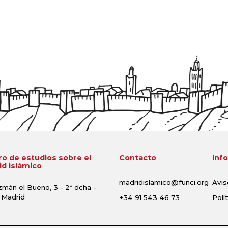
o de estudios sobre el
Contacto
Inf
d islámico
madridislamico@funci.org
Avis
zmán el Bueno, 3 - 2º dcha -
 Madrid
+34 91 543 46 73
Polí