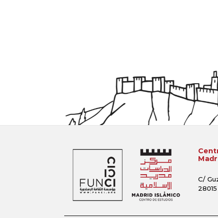
Centr
Madri
C/ Gu
28015