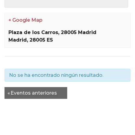
+ Google Map
Plaza de los Carros, 28005 Madrid
Madrid
,
28005
ES
No se ha encontrado ningún resultado.
Eventos
«
Eventos anteriores
lista
de
navegación