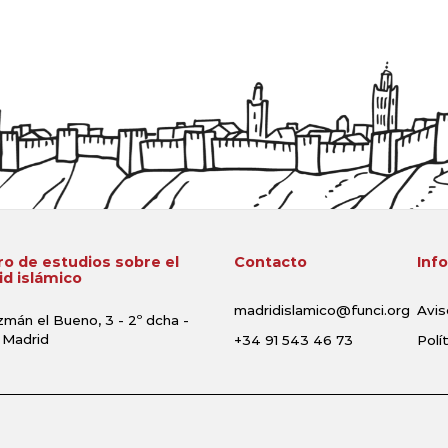
o de estudios sobre el
Contacto
Inf
d islámico
madridislamico@funci.org
Avis
zmán el Bueno, 3 - 2º dcha -
 Madrid
+34 91 543 46 73
Polí