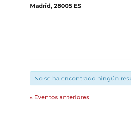
Madrid
,
28005
ES
No se ha encontrado ningún res
Eventos
«
Eventos anteriores
Eventos
lista
lista
de
de
navegación
navegación