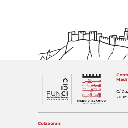
Centr
Madri
C/ Gu
28015
Colaboran: