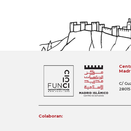
Centr
Madri
C/ Gu
28015
Colaboran: