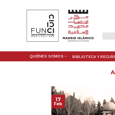
Skip
to
content
QUIÉNES SOMOS
BIBLIOTECA Y RECUR
A
17
Feb