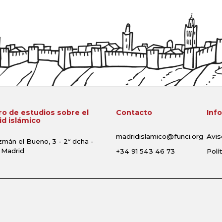
o de estudios sobre el
Contacto
Inf
d islámico
madridislamico@funci.org
Avis
zmán el Bueno, 3 - 2º dcha -
 Madrid
+34 91 543 46 73
Polí