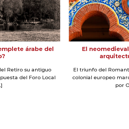
 templete árabe del
El neomedieval
o?
arquitect
el Retiro su antiguo
El triunfo del Roman
puesta del Foro Local
colonial europeo marc
.]
por Or