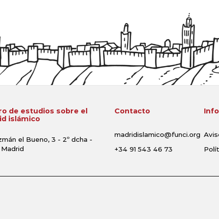
o de estudios sobre el
Contacto
Inf
d islámico
madridislamico@funci.org
Avis
zmán el Bueno, 3 - 2º dcha -
 Madrid
+34 91 543 46 73
Polí