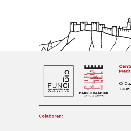
Centr
Madri
C/ Gu
28015
Colaboran: