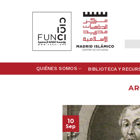
Skip
to
content
QUIÉNES SOMOS
BIBLIOTECA Y RECUR
AR
10
Sep