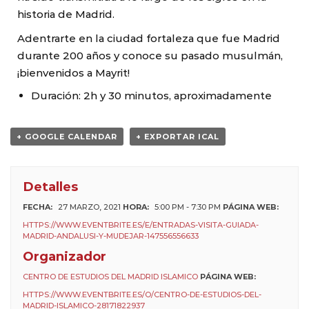
historia de Madrid.
Adentrarte en la ciudad fortaleza que fue Madrid
durante 200 años y conoce su pasado musulmán,
¡bienvenidos a Mayrit!
Duración: 2h y 30 minutos, aproximadamente
+ GOOGLE CALENDAR
+ EXPORTAR ICAL
Detalles
FECHA:
27 MARZO, 2021
HORA:
5:00 PM - 7:30 PM
PÁGINA WEB:
HTTPS://WWW.EVENTBRITE.ES/E/ENTRADAS-VISITA-GUIADA-
MADRID-ANDALUSI-Y-MUDEJAR-147556556633
Organizador
CENTRO DE ESTUDIOS DEL MADRID ISLAMICO
PÁGINA WEB:
HTTPS://WWW.EVENTBRITE.ES/O/CENTRO-DE-ESTUDIOS-DEL-
MADRID-ISLAMICO-28171822937