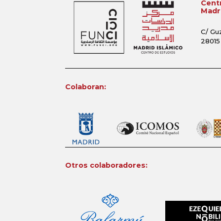
Centr
Madri
C/ Gu
28015
Colaboran:
Otros colaboradores: