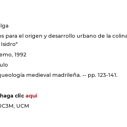
lga
para el origen y desarrollo urbano de la colina 
Isidro"
femo, 1992
ulo
ueología medieval madrileña. -- pp. 123-141.
 haga clic
aquí
 UC3M, UCM