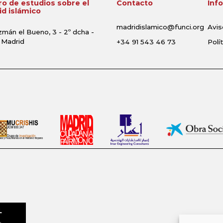
o de estudios sobre el
Contacto
Inf
d islámico
madridislamico@funci.org
Avis
zmán el Bueno, 3 - 2º dcha -
 Madrid
+34 91 543 46 73
Polí