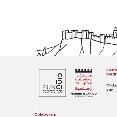
Centr
Madri
C/ Gu
28015
Colaboran: