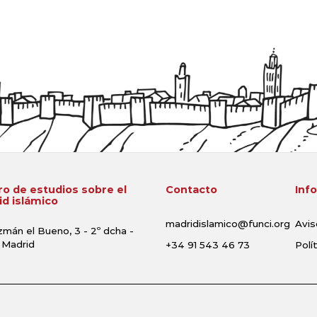
o de estudios sobre el
Contacto
Inf
d islámico
madridislamico@funci.org
Avis
zmán el Bueno, 3 - 2º dcha -
 Madrid
+34 91 543 46 73
Polí