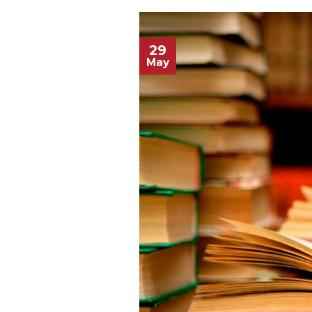
29
May