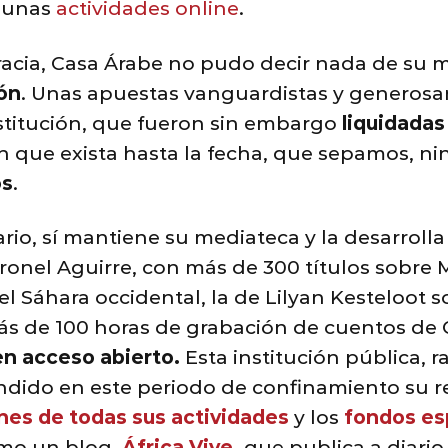
gunas
actividades online
.
racia, Casa Árabe no pudo decir nada de su 
ón
. Unas apuestas vanguardistas y generos
nstitución, que fueron sin embargo
liquidadas
in que exista hasta la fecha, que sepamos, n
os
.
rario, sí mantiene su mediateca y la desarroll
onel Aguirre, con más de 300 títulos sobre M
l Sáhara occidental, la de Lilyan Kesteloot s
más de 100 horas de grabación de cuentos de 
n acceso abierto.
Esta institución pública, 
ndido en este periodo de confinamiento su rep
nes de todas sus actividades
y los
fondos es
smo un blog,
África Vive
,
que publica a diario