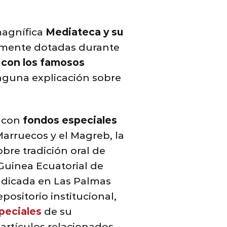
magnífica
Mediateca y su
amente dotadas durante
 con los famosos
inguna explicación sobre
a con
fondos especiales
arruecos y el Magreb, la
obre tradición oral de
Guinea Ecuatorial de
radicada en Las Palmas
ositorio institucional,
peciales
de su
 artículos relacionados