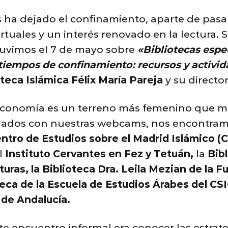
ha dejado el confinamiento, aparte de pasar
rtuales y un interés renovado en la lectura. 
tuvimos el 7 de mayo sobre
«Bibliotecas espe
iempos de confinamiento: recursos y activida
oteca Islámica Félix María Pareja
y su director
teconomía es un terreno más femenino que 
ados con nuestras webcams, nos encontramos
ntro de Estudios sobre el Madrid Islámico (
l
Instituto Cervantes en Fez y Tetuán,
la
Bib
turas, la Biblioteca Dra. Leila Mezian de la 
oteca de la Escuela de Estudios Árabes del CS
de Andalucía.
te encuentro informal era conocer las estrate