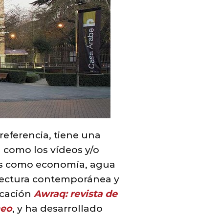
 referencia, tiene una
a como los vídeos y/o
as como economía, agua
uitectura contemporánea y
icación
Awraq: revista de
neo
, y ha desarrollado