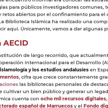
rgias para públicos investigadores comunes,
retos abiertos por el confinamiento para el d
 La Biblioteca Islámica ha realizado una com
ir aquí. Únicamente, vamos a dar algunas p
la AECID
nstitución de largo recorrido, que actualmen
eración Internacional para el Desarrollo (AE
 islamología y los estudios andalusíes
en Espa
umentos
, cifra que crece constantemente gra
aciones
las bibliotecas personales de destaca
 cultivar un bien público y generar un lega
lámica cuenta con
ocho mil recursos digitales
ctorado español
de Marruecos
y el
Fondo dig