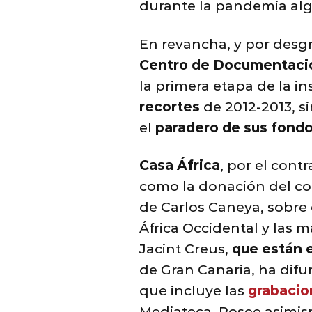
durante la pandemia al
En revancha, y por desg
Centro de Documentaci
la primera etapa de la i
recortes
de 2012-2013, s
el
paradero de sus fond
Casa África
, por el cont
como la donación del cor
de Carlos Caneya, sobre e
África Occidental y las 
Jacint Creus,
que están e
de Gran Canaria, ha difu
que incluye las
grabacio
Mediateca. Posee asimi