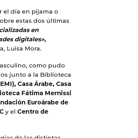
 el día en pijama o
Sobre estas dos últimas
cializadas en
des digitales»,
a, Luisa Mora.
masculino, como pudo
 junto a la Biblioteca
CEMI), Casa Árabe, Casa
lioteca Fátima Mernissi
Fundación Euroárabe de
IC
y el
Centro de
gias de las distintas