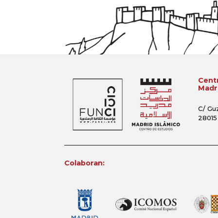
Centr
Madri
C/ Gu
28015
Colaboran: