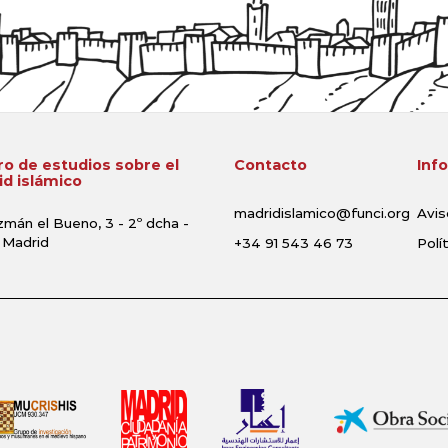
o de estudios sobre el
Contacto
Inf
d islámico
madridislamico@funci.org
Avis
zmán el Bueno, 3 - 2º dcha -
 Madrid
+34 91 543 46 73
Polí