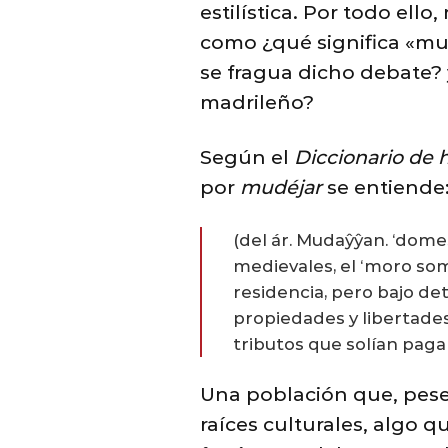
estilística. Por todo el
como ¿qué significa «mud
se fragua dicho debate? 
madrileño?
Según el
Diccionario de h
por
mudéjar
se entiende
(del ár. Mudaŷŷan. ‘domes
medievales, el ‘moro som
residencia, pero bajo de
propiedades y libertade
tributos que solían paga
Una población que, pese
raíces culturales, algo 