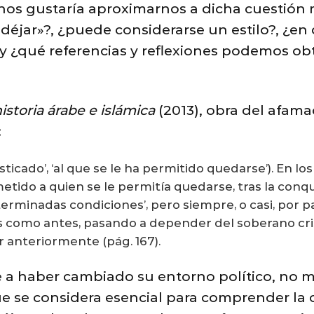
lo, nos gustaría aproximarnos a dicha cuestió
éjar»?, ¿puede considerarse un estilo?, ¿en
y ¿qué referencias y reflexiones podemos ob
istoria árabe e islámica
(2013), obra del afamad
:
ticado’, ‘al que se le ha permitido quedarse’). En lo
etido a quien se le permitía quedarse, tras la conqu
terminadas condiciones’, pero siempre, o casi, por 
s como antes, pasando a depender del soberano cri
r anteriormente (pág. 167).
 a haber cambiado su entorno político, no 
que se considera esencial para comprender la