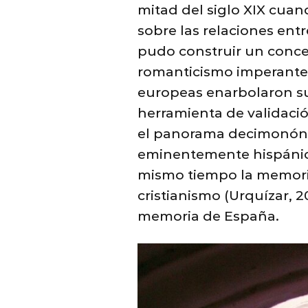
mitad del siglo XIX cua
sobre las relaciones ent
pudo construir un conce
romanticismo imperante 
europeas enarbolaron su
herramienta de validación
el panorama decimonónico
eminentemente hispánico,
mismo tiempo la memoria
cristianismo (Urquízar, 2
memoria de España.