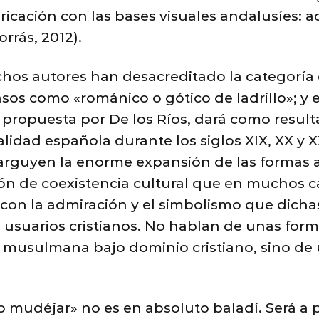
bricación con las bases visuales andalusíes:
rrás, 2012).
chos autores han desacreditado la categoría
sos como «románico o gótico de ladrillo»; y e
 propuesta por De los Ríos, dará como resul
alidad española durante los siglos XIX, XX y 
 arguyen la enorme expansión de las formas
ón de coexistencia cultural que en muchos c
con la admiración y el simbolismo que dicha
 usuarios cristianos. No hablan de unas for
 musulmana bajo dominio cristiano, sino de u
lo mudéjar» no es en absoluto baladí. Será a 