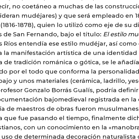
decir, no coetáneo a muchas de las construccio
ideran mudéjares) y que será empleado en 18
1816-1878), quien lo utilizó como eje de su d
 de San Fernando, bajo el título:
El estilo mu
s Ríos entendía ese estilo mudéjar, así como 
a la manifestación artística de una identidad 
a de tradición románica o gótica, se le añad
odo por el todo que conforma la personalida
jo y unos materiales (cerámica, ladrillo, y
profesor Gonzalo Borrás Gualís, podría definir
ocumentación bajomedieval registrada en la
ía de maestros de obras fueron musulmanes 
 que fue pasando el tiempo, finalmente dich
ristianos, con un conocimiento en la «manobr
el uso de determinada decoración naturalista