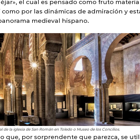
ar», el cual es pensado como fruto material 
 como por las dinámicas de admiración y est
 panorama medieval hispano.
tral de la iglesia de San Román en Toledo o Museo de los Concilios.
 que, por sorprendente que parezca, se utili