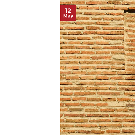
12
May