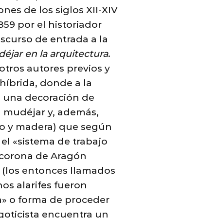
nes de los siglos XII-XIV
59 por el historiador
iscurso de entrada a la
déjar en la arquitectura
.
otros autores previos y
híbrida, donde a la
ía una decoración de
d mudéjar y, además,
eso y madera) que según
 el «sistema de trabajo
 corona de Aragón
(los entonces llamados
os alarifes fueron
a» o forma de proceder
 goticista encuentra un