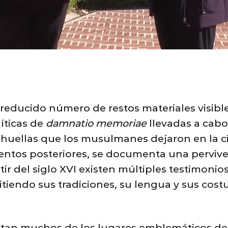
reducido número de restos materiales visible
líticas de
damnatio memoriae
llevadas a cabo
s huellas que los musulmanes dejaron en la 
tos posteriores, se documenta una perviven
rtir del siglo XVI existen múltiples testimon
tiendo sus tradiciones, su lengua y sus co
sitan muchos de los lugares emblemáticos de 