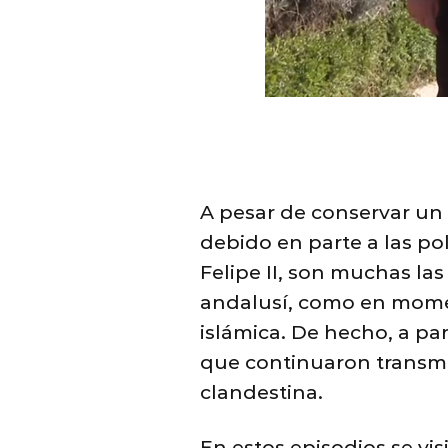
A pesar de conservar un 
debido en parte a las po
Felipe II, son muchas la
andalusí, como en momen
islámica. De hecho, a pa
que continuaron transmi
clandestina.
En estos episodios se vi