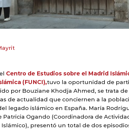
ayrit
el
Centro de Estudios sobre el Madrid Islámi
slámica (FUNCI),
tuvo la oportunidad de part
igido por Bouziane Khodja Ahmed, se trata de 
s de actualidad que conciernen a la pobla
el legado islámico en España. María Rodrígu
 Patricia Ogando (Coordinadora de Activida
Islámico), presentó un total de dos episodios