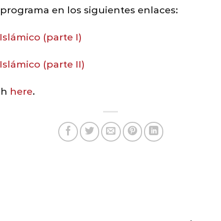
programa en los siguientes enlaces:
slámico (parte I)
slámico (parte II)
sh
here
.