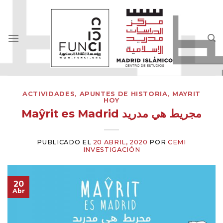
Skip
to
content
ACTIVIDADES
,
APUNTES DE HISTORIA
,
MAYRIT
HOY
Maŷrit es Madrid مجريط هي مدريد
PUBLICADO EL
20 ABRIL, 2020
POR
CEMI
INVESTIGACIÓN
20
Abr