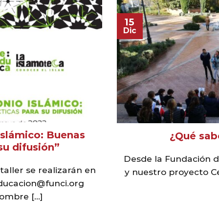
15
Dic
 islámico: Buenas
¿Qué sab
su difusión”
Desde la Fundación d
 taller se realizarán en
y nuestro proyecto C
educacion@funci.org
ombre [...]