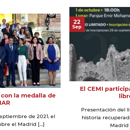
22
Sep
El CEMI particip
 con la medalla de
lib
HAR
Presentación del li
septiembre de 2021, el
historia recuperada
re el Madrid [...]
Madrid a