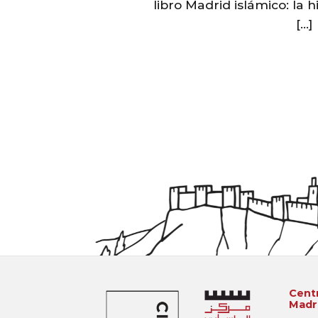
libro Madrid islámico: la h
[...]
Centr
Madri