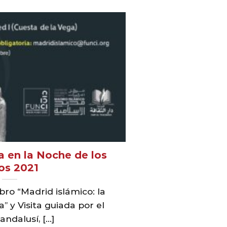
a en la Noche de los
ros 2021
bro “Madrid islámico: la
” y Visita guiada por el
ndalusí, [...]