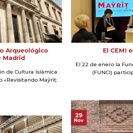
eo Arqueológico
El CEMI 
e Madrid
El 22 de enero la Fun
ón de Cultura Islámica
(FUNCI) particip
o «Revisitando Maŷriṭ:
29
Nov