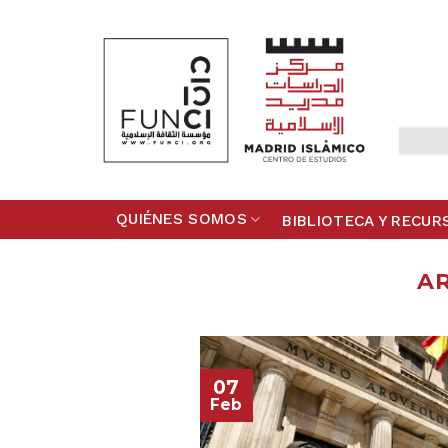
Skip
to
content
QUIÉNES SOMOS
BIBLIOTECA Y RECUR
AR
07
Feb