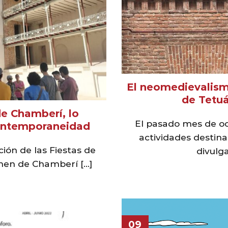
El neomedievalismo
de Tetu
e Chamberí, lo
El pasado mes de oc
contemporaneidad
actividades destina
ión de las Fiestas de
divulgac
en de Chamberí [...]
09